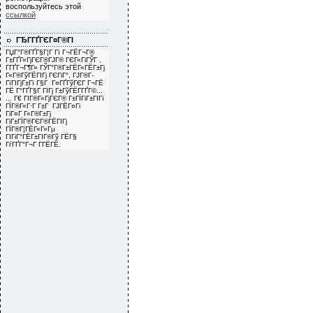
воспользуйтесь этой
ссылкой
ГЂГ­ГҐГЄГ¤Г®ГІ
ГЏГ°Г®ГҐГ§Г¦Г Гї Г¬ГЁГ¬Г®
Г±ГҐГ«ГјГЄГ®ГЈГ® ГЄГ«ГіГЎГ ,
Г­ГҐГ¬Г¶Г» ГЎГ°Г®Г±ГЁГ«ГЁГ±Гј
Г«Г®ГўГЁГІГј ГЄГіГ°, ГЈГ®Г­
ГїГІГјГ±Гї Г§Г Г¤ГҐГўГЄГ Г¬ГЁ
ГЁ Г°ГҐГ§Г ГІГј Г±ГўГЁГ­ГҐГ©...
... Г€ ГІГ®Г«ГјГЄГ® Г±ГЇГіГ±ГІГї
ГЇГ®Г«Г·Г Г±Г ГЈГЁГ¤Гі
ГіГ¤Г Г«Г®Г±Гј
ГіГ±ГЇГ®ГЄГ®ГЁГІГј
ГЇГ®Г¦ГЁГ«Г»Гµ
ГІГіГ°ГЁГ±ГІГ®Гў ГЁГ§
ГѓГҐГ°Г¬Г Г­ГЁГЁ.