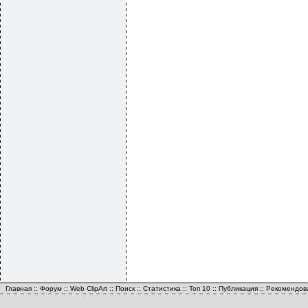
Главная
::
Форум
::
Web ClipArt
::
Поиск
::
Статистика
::
Топ 10
::
Публикация
::
Рекомендов