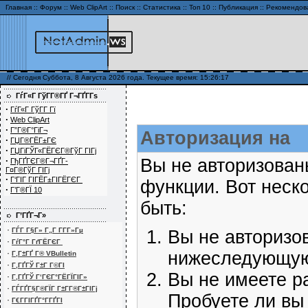
Главная
::
Форум
::
Web ClipArt
::
Поиск
::
Статистика
::
Топ 10
::
Публикация
::
Рекомендов
// Сегодня Суббота, 8 Августа 2026 года. Текущее время: 15:26:17
ГѓГ«Г ГўГ­Г®ГҐ Г¬ГҐГ­Гѕ
·
ГѓГ«Г ГўГ­Г Гї
·
Web ClipArt
·
Г”Г®Г°ГіГ¬
Авторизация на
·
ГЏГ®ГЁГ±ГЄ
·
ГЏГіГЎГ«ГЁГЄГ®ГўГ ГІГј
·
Вы не авторизованы
ГђГҐГЄГ®Г¬ГҐГ­
Г¤Г®ГўГ ГІГј
·
Г‘ГІГ ГІГЁГ±ГІГЁГЄГ
функции. Вот неско
·
Г’Г®ГЇ 10
быть:
Г’ГҐГ¬Г»
·
ГЃГ Г§Г» Г„Г Г­Г­Г»Гµ
Вы не авторизо
·
ГѓГ°Г ГґГЁГЄГ
·
нижеследующую 
Г‚Г±ГҐ Г® VBulletin
·
Г‚ГҐГЎ Г±Г Г©ГІ
Вы не имеете р
·
Г‚ГҐГЎ Г‘ГЄГ°ГЁГЇГІГ»
·
ГЃГҐГ§Г®ГЇГ Г±Г­Г®Г±ГІГј
Пробуете ли вы
·
Г€Г­ГІГҐГ°Г­ГҐГІ