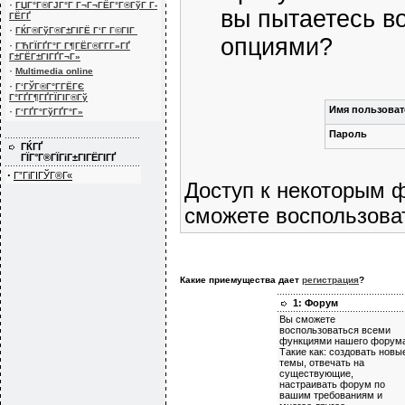
·
ГЏГ°Г®ГЈГ°Г Г¬Г¬ГЁГ°Г®ГўГ Г­
вы пытаетесь в
ГЁГҐ
·
ГЌГ®ГўГ®Г±ГІГЁ Г‘Г Г©ГІГ
опциями?
·
ГЋГЇГҐГ°Г Г¶ГЁГ®Г­Г­Г»ГҐ
Г±ГЁГ±ГІГҐГ¬Г»
·
Multimedia online
·
Г‘ГЎГ®Г°Г­ГЁГЄ
Г°ГҐГ¶ГҐГЇГІГ®Гў
Имя пользоват
·
Г‘ГҐГ°ГўГҐГ°Г»
Пароль
ГЌГҐ
ГЇГ°Г®ГЇГіГ±ГІГЁГІГҐ
·
Г”ГіГІГЎГ®Г«
Доступ к некоторым 
сможете воспользова
Какие приемущества дает
регистрация
?
1: Форум
Вы сможете
воспользоваться всеми
функциями нашего форума
Такие как: создовать новы
темы, отвечать на
существующие,
настраивать форум по
вашим требованиям и