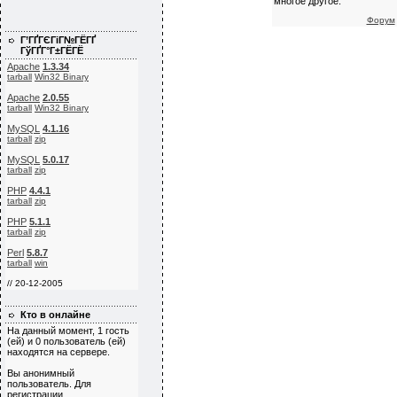
многое другое.
Форум
Г’ГҐГЄГіГ№ГЁГҐ
ГўГҐГ°Г±ГЁГЁ
Apache
1.3.34
tarball
Win32 Binary
Apache
2.0.55
tarball
Win32 Binary
MySQL
4.1.16
tarball
zip
MySQL
5.0.17
tarball
zip
PHP
4.4.1
tarball
zip
PHP
5.1.1
tarball
zip
Perl
5.8.7
tarball
win
// 20-12-2005
Кто в онлайне
На данный момент, 1 гость
(ей) и 0 пользователь (ей)
находятся на сервере.
Вы анонимный
пользователь. Для
регистрации