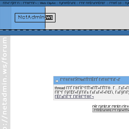
ГѓГ«Г ГўГ­Г Гї
::
Г”Г®Г°ГіГ¬
::
Web ClipArt
::
ГЏГ®ГЁГ±ГЄ
::
Г‘ГІГ ГІГЁГ±ГІГЁГЄГ
::
Г’Г®ГЇ 10
::
ГЏ
Г‘Г®Г®ГЎГ№ГҐГ­ГЁГҐ ГґГ®Г°ГіГ¬Г
thread Г­ГҐ Г®ГЇГ°ГҐГ¤ГҐГ«ГҐГ­Г®. Г…Г±Г«
ГЇГ°Г ГўГЁГ«ГјГ­ГіГѕ Г±Г±Г»Г«ГЄГі, Г±ГўГїГ
ГЁГ±ГІГ°Г ГІГ®Г°Г®Г¬
ГЌГ ГўГЁГЈГ Г¶ГЁГї ГЇГ® 