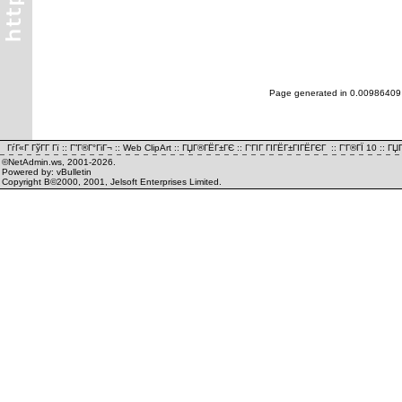
Page generated in 0.00986409
ГѓГ«Г ГўГ­Г Гї
::
Г”Г®Г°ГіГ¬
::
Web ClipArt
::
ГЏГ®ГЁГ±ГЄ
::
Г‘ГІГ ГІГЁГ±ГІГЁГЄГ
::
Г’Г®ГЇ 10
::
ГЏГ
©NetAdmin.ws, 2001-2026.
Powered by: vBulletin
Copyright В©2000, 2001, Jelsoft Enterprises Limited.