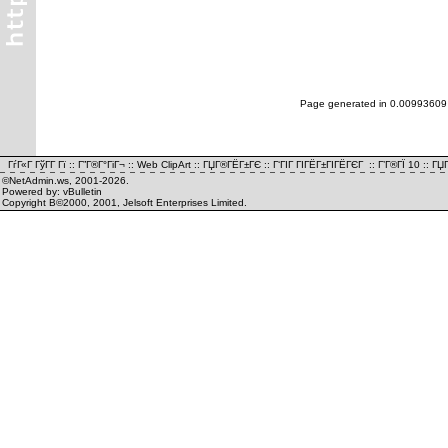
Page generated in 0.00993609
ГѓГ«Г ГўГ­Г Гї
::
Г”Г®Г°ГіГ¬
::
Web ClipArt
::
ГЏГ®ГЁГ±ГЄ
::
Г‘ГІГ ГІГЁГ±ГІГЁГЄГ
::
Г’Г®ГЇ 10
::
ГЏГ
©NetAdmin.ws, 2001-2026.
Powered by: vBulletin
Copyright В©2000, 2001, Jelsoft Enterprises Limited.