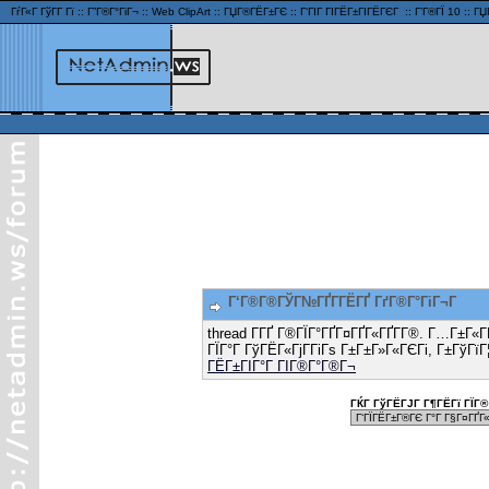
ГѓГ«Г ГўГ­Г Гї
::
Г”Г®Г°ГіГ¬
::
Web ClipArt
::
ГЏГ®ГЁГ±ГЄ
::
Г‘ГІГ ГІГЁГ±ГІГЁГЄГ
::
Г’Г®ГЇ 10
::
ГЏ
Г‘Г®Г®ГЎГ№ГҐГ­ГЁГҐ ГґГ®Г°ГіГ¬Г
thread Г­ГҐ Г®ГЇГ°ГҐГ¤ГҐГ«ГҐГ­Г®. Г…Г±Г«
ГЇГ°Г ГўГЁГ«ГјГ­ГіГѕ Г±Г±Г»Г«ГЄГі, Г±ГўГїГ
ГЁГ±ГІГ°Г ГІГ®Г°Г®Г¬
ГЌГ ГўГЁГЈГ Г¶ГЁГї ГЇГ® 