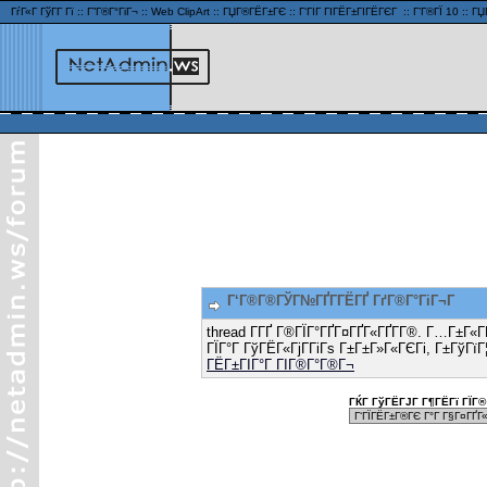
ГѓГ«Г ГўГ­Г Гї
::
Г”Г®Г°ГіГ¬
::
Web ClipArt
::
ГЏГ®ГЁГ±ГЄ
::
Г‘ГІГ ГІГЁГ±ГІГЁГЄГ
::
Г’Г®ГЇ 10
::
ГЏ
Г‘Г®Г®ГЎГ№ГҐГ­ГЁГҐ ГґГ®Г°ГіГ¬Г
thread Г­ГҐ Г®ГЇГ°ГҐГ¤ГҐГ«ГҐГ­Г®. Г…Г±Г«
ГЇГ°Г ГўГЁГ«ГјГ­ГіГѕ Г±Г±Г»Г«ГЄГі, Г±ГўГїГ
ГЁГ±ГІГ°Г ГІГ®Г°Г®Г¬
ГЌГ ГўГЁГЈГ Г¶ГЁГї ГЇГ® 