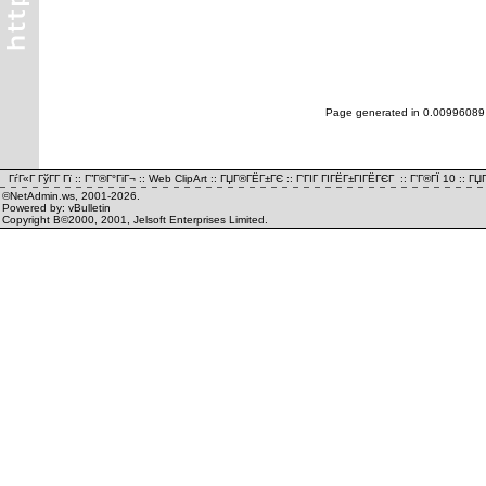
Page generated in 0.00996089
ГѓГ«Г ГўГ­Г Гї
::
Г”Г®Г°ГіГ¬
::
Web ClipArt
::
ГЏГ®ГЁГ±ГЄ
::
Г‘ГІГ ГІГЁГ±ГІГЁГЄГ
::
Г’Г®ГЇ 10
::
ГЏГ
©NetAdmin.ws, 2001-2026.
Powered by: vBulletin
Copyright В©2000, 2001, Jelsoft Enterprises Limited.