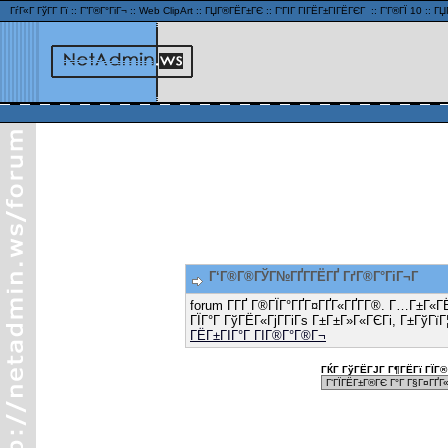
ГѓГ«Г ГўГ­Г Гї
::
Г”Г®Г°ГіГ¬
::
Web ClipArt
::
ГЏГ®ГЁГ±ГЄ
::
Г‘ГІГ ГІГЁГ±ГІГЁГЄГ
::
Г’Г®ГЇ 10
::
ГЏ
Г‘Г®Г®ГЎГ№ГҐГ­ГЁГҐ ГґГ®Г°ГіГ¬Г
forum Г­ГҐ Г®ГЇГ°ГҐГ¤ГҐГ«ГҐГ­Г®. Г…Г±Г«Г
ГЇГ°Г ГўГЁГ«ГјГ­ГіГѕ Г±Г±Г»Г«ГЄГі, Г±ГўГїГ
ГЁГ±ГІГ°Г ГІГ®Г°Г®Г¬
ГЌГ ГўГЁГЈГ Г¶ГЁГї ГЇГ® 