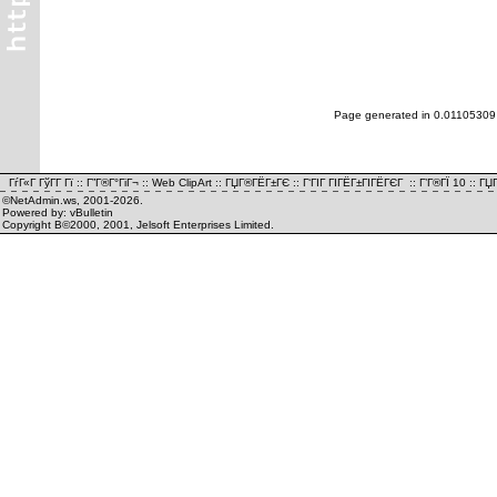
Page generated in 0.01105309
ГѓГ«Г ГўГ­Г Гї
::
Г”Г®Г°ГіГ¬
::
Web ClipArt
::
ГЏГ®ГЁГ±ГЄ
::
Г‘ГІГ ГІГЁГ±ГІГЁГЄГ
::
Г’Г®ГЇ 10
::
ГЏГ
©NetAdmin.ws, 2001-2026.
Powered by: vBulletin
Copyright В©2000, 2001, Jelsoft Enterprises Limited.