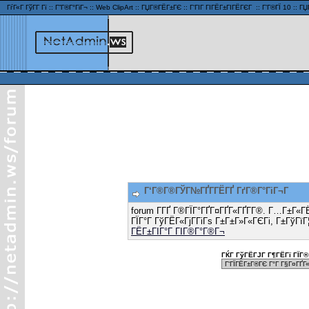
ГѓГ«Г ГўГ­Г Гї
::
Г”Г®Г°ГіГ¬
::
Web ClipArt
::
ГЏГ®ГЁГ±ГЄ
::
Г‘ГІГ ГІГЁГ±ГІГЁГЄГ
::
Г’Г®ГЇ 10
::
ГЏ
Г‘Г®Г®ГЎГ№ГҐГ­ГЁГҐ ГґГ®Г°ГіГ¬Г
forum Г­ГҐ Г®ГЇГ°ГҐГ¤ГҐГ«ГҐГ­Г®. Г…Г±Г«Г
ГЇГ°Г ГўГЁГ«ГјГ­ГіГѕ Г±Г±Г»Г«ГЄГі, Г±ГўГїГ
ГЁГ±ГІГ°Г ГІГ®Г°Г®Г¬
ГЌГ ГўГЁГЈГ Г¶ГЁГї ГЇГ® 