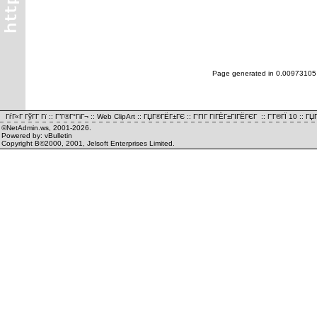
Page generated in 0.00973105
ГѓГ«Г ГўГ­Г Гї
::
Г”Г®Г°ГіГ¬
::
Web ClipArt
::
ГЏГ®ГЁГ±ГЄ
::
Г‘ГІГ ГІГЁГ±ГІГЁГЄГ
::
Г’Г®ГЇ 10
::
ГЏГ
©NetAdmin.ws, 2001-2026.
Powered by: vBulletin
Copyright В©2000, 2001, Jelsoft Enterprises Limited.