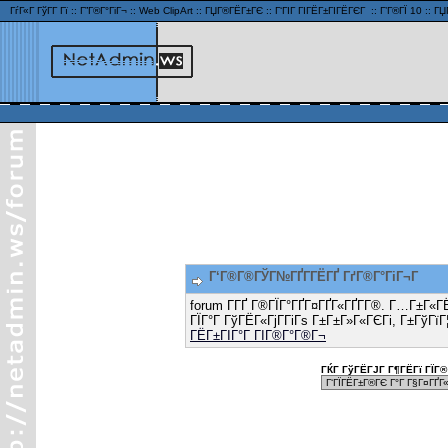
ГѓГ«Г ГўГ­Г Гї
::
Г”Г®Г°ГіГ¬
::
Web ClipArt
::
ГЏГ®ГЁГ±ГЄ
::
Г‘ГІГ ГІГЁГ±ГІГЁГЄГ
::
Г’Г®ГЇ 10
::
ГЏ
Г‘Г®Г®ГЎГ№ГҐГ­ГЁГҐ ГґГ®Г°ГіГ¬Г
forum Г­ГҐ Г®ГЇГ°ГҐГ¤ГҐГ«ГҐГ­Г®. Г…Г±Г«Г
ГЇГ°Г ГўГЁГ«ГјГ­ГіГѕ Г±Г±Г»Г«ГЄГі, Г±ГўГїГ
ГЁГ±ГІГ°Г ГІГ®Г°Г®Г¬
ГЌГ ГўГЁГЈГ Г¶ГЁГї ГЇГ® 