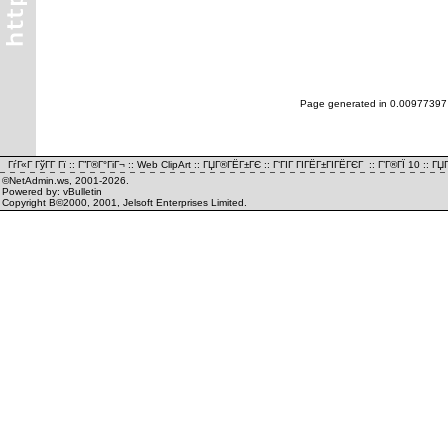
Page generated in 0.00977397
ГѓГ«Г ГўГ­Г Гї
::
Г”Г®Г°ГіГ¬
::
Web ClipArt
::
ГЏГ®ГЁГ±ГЄ
::
Г‘ГІГ ГІГЁГ±ГІГЁГЄГ
::
Г’Г®ГЇ 10
::
ГЏГ
©NetAdmin.ws, 2001-2026.
Powered by: vBulletin
Copyright В©2000, 2001, Jelsoft Enterprises Limited.