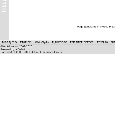
Page generated in 0.01023412
ГѓГ«Г ГўГ­Г Гї
::
Г”Г®Г°ГіГ¬
::
Web ClipArt
::
ГЏГ®ГЁГ±ГЄ
::
Г‘ГІГ ГІГЁГ±ГІГЁГЄГ
::
Г’Г®ГЇ 10
::
ГЏГ
©NetAdmin.ws, 2001-2026.
Powered by: vBulletin
Copyright В©2000, 2001, Jelsoft Enterprises Limited.