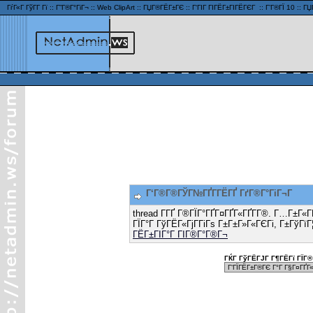
ГѓГ«Г ГўГ­Г Гї
::
Г”Г®Г°ГіГ¬
::
Web ClipArt
::
ГЏГ®ГЁГ±ГЄ
::
Г‘ГІГ ГІГЁГ±ГІГЁГЄГ
::
Г’Г®ГЇ 10
::
ГЏ
Г‘Г®Г®ГЎГ№ГҐГ­ГЁГҐ ГґГ®Г°ГіГ¬Г
thread Г­ГҐ Г®ГЇГ°ГҐГ¤ГҐГ«ГҐГ­Г®. Г…Г±Г«
ГЇГ°Г ГўГЁГ«ГјГ­ГіГѕ Г±Г±Г»Г«ГЄГі, Г±ГўГїГ
ГЁГ±ГІГ°Г ГІГ®Г°Г®Г¬
ГЌГ ГўГЁГЈГ Г¶ГЁГї ГЇГ® 