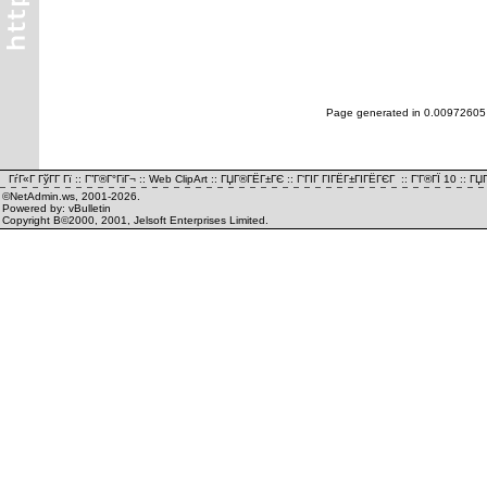
Page generated in 0.00972605
ГѓГ«Г ГўГ­Г Гї
::
Г”Г®Г°ГіГ¬
::
Web ClipArt
::
ГЏГ®ГЁГ±ГЄ
::
Г‘ГІГ ГІГЁГ±ГІГЁГЄГ
::
Г’Г®ГЇ 10
::
ГЏГ
©NetAdmin.ws, 2001-2026.
Powered by: vBulletin
Copyright В©2000, 2001, Jelsoft Enterprises Limited.