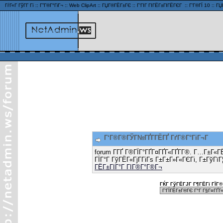
ГѓГ«Г ГўГ­Г Гї
::
Г”Г®Г°ГіГ¬
::
Web ClipArt
::
ГЏГ®ГЁГ±ГЄ
::
Г‘ГІГ ГІГЁГ±ГІГЁГЄГ
::
Г’Г®ГЇ 10
::
ГЏ
Г‘Г®Г®ГЎГ№ГҐГ­ГЁГҐ ГґГ®Г°ГіГ¬Г
forum Г­ГҐ Г®ГЇГ°ГҐГ¤ГҐГ«ГҐГ­Г®. Г…Г±Г«Г
ГЇГ°Г ГўГЁГ«ГјГ­ГіГѕ Г±Г±Г»Г«ГЄГі, Г±ГўГїГ
ГЁГ±ГІГ°Г ГІГ®Г°Г®Г¬
ГЌГ ГўГЁГЈГ Г¶ГЁГї ГЇГ® 