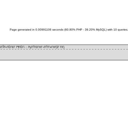
Page generated in 0.00991106 seconds (60.80% PHP - 39.20% MySQL) with 10 queries
іГЎГ«ГЁГЄГ Г¶ГЁГї
::
ГђГҐГЄГ®Г¬ГҐГ­Г¤Г®ГўГ ГІГј