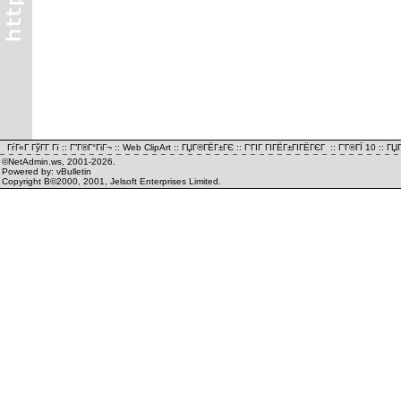
ГѓГ«Г ГўГ­Г Гї
::
Г”Г®Г°ГіГ¬
::
Web ClipArt
::
ГЏГ®ГЁГ±ГЄ
::
Г‘ГІГ ГІГЁГ±ГІГЁГЄГ
::
Г’Г®ГЇ 10
::
ГЏГ
©NetAdmin.ws, 2001-2026.
Powered by: vBulletin
Copyright В©2000, 2001, Jelsoft Enterprises Limited.