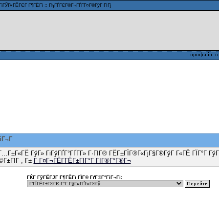
ГіГЎГ«ГЁГЄГ Г¶ГЁГї
::
ГђГҐГЄГ®Г¬ГҐГ­Г¤Г®ГўГ ГІГј
ГіГ¬Г
 Г…Г±Г«ГЁ ГўГ» ГіГўГҐГ°ГҐГ­Г» Г·ГІГ® ГЁГ±ГЇГ®Г«ГјГ§Г®ГўГ Г«ГЁ ГЇГ°Г ГўГ
Г©Г±ГІГ , Г±
Г Г¤Г¬ГЁГ­ГЁГ±ГІГ°Г ГІГ®Г°Г®Г¬
ГЌГ ГўГЁГЈГ Г¶ГЁГї ГЇГ® ГґГ®Г°ГіГ¬Гі: