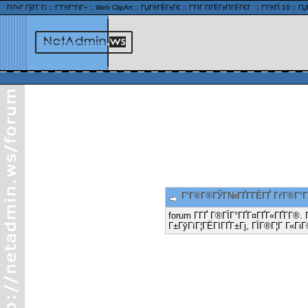
ГѓГ«Г ГўГ­Г Гї
::
Г”Г®Г°ГіГ¬
::
Web ClipArt
::
ГЏГ®ГЁГ±ГЄ
::
Г‘ГІГ ГІГЁГ±ГІГЁГЄГ
::
Г’Г®ГЇ 10
::
ГЏ
Г‘Г®Г®ГЎГ№ГҐГ­ГЁГҐ ГґГ®Г°
forum Г­ГҐ Г®ГЇГ°ГҐГ¤ГҐГ«ГҐГ­Г®.
Г±ГўГїГ¦ГЁГІГҐГ±Гј, ГЇГ®Г¦Г Г«Гі