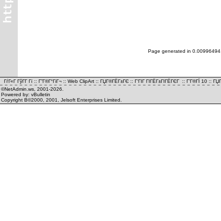
Page generated in 0.00996494
ГѓГ«Г ГўГ­Г Гї
::
Г”Г®Г°ГіГ¬
::
Web ClipArt
::
ГЏГ®ГЁГ±ГЄ
::
Г‘ГІГ ГІГЁГ±ГІГЁГЄГ
::
Г’Г®ГЇ 10
::
ГЏГ
©NetAdmin.ws, 2001-2026.
Powered by: vBulletin
Copyright В©2000, 2001, Jelsoft Enterprises Limited.