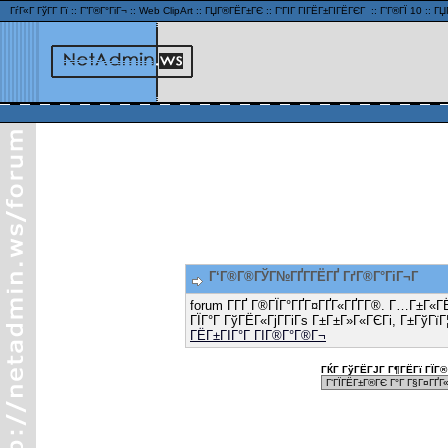
ГѓГ«Г ГўГ­Г Гї
::
Г”Г®Г°ГіГ¬
::
Web ClipArt
::
ГЏГ®ГЁГ±ГЄ
::
Г‘ГІГ ГІГЁГ±ГІГЁГЄГ
::
Г’Г®ГЇ 10
::
ГЏ
Г‘Г®Г®ГЎГ№ГҐГ­ГЁГҐ ГґГ®Г°ГіГ¬Г
forum Г­ГҐ Г®ГЇГ°ГҐГ¤ГҐГ«ГҐГ­Г®. Г…Г±Г«Г
ГЇГ°Г ГўГЁГ«ГјГ­ГіГѕ Г±Г±Г»Г«ГЄГі, Г±ГўГїГ
ГЁГ±ГІГ°Г ГІГ®Г°Г®Г¬
ГЌГ ГўГЁГЈГ Г¶ГЁГї ГЇГ® 